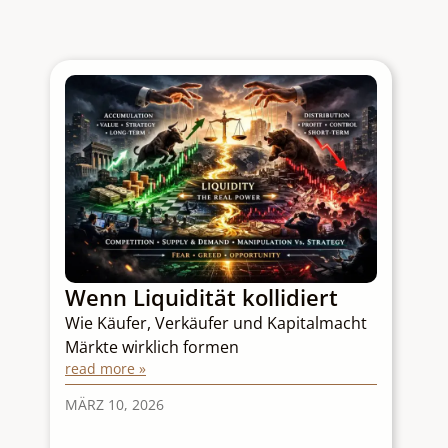
A
w
Wenn Liquidität kollidiert
S
Wie Käufer, Verkäufer und Kapitalmacht
Ei
Märkte wirklich formen
read more »
v
re
MÄRZ 10, 2026
FE