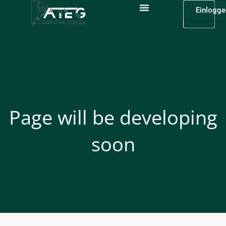
Skip
Einlogge
to
content
Page will be developing
soon