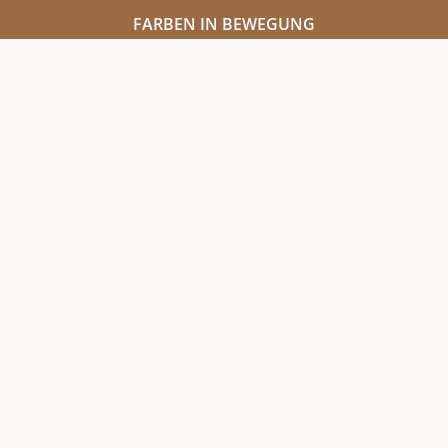
FARBEN IN BEWEGUNG
LINIEN MIT BEDEUTUNG
WERKZEUGE DES AUSDRUCKS