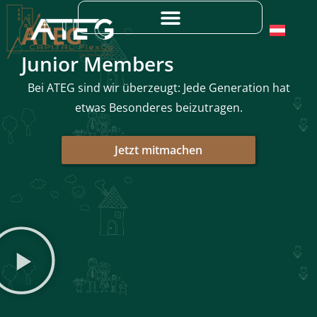
Skip
to
ATEG
content
Junior Members
Bei ATEG sind wir überzeugt: Jede Generation hat
etwas Besonderes beizutragen.
Jetzt mitmachen